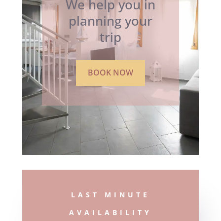
We help you in
planning your
trip
BOOK NOW
LAST MINUTE
AVAILABILITY